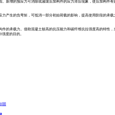
固。新增的预应力可消除或减缓后加构件的应力滞后现象，使后加构件有
应力产生的负弯矩，可抵消一部分初始荷载的影响，提高使用阶段的承载
构件的承载力。借助混凝土较高的抗压能力和碳纤维抗拉强度高的特性，
补强度的目的。
固