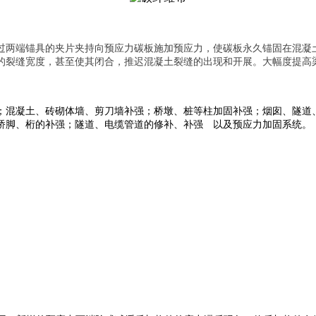
过两端锚具的夹片夹持向预应力碳板施加预应力，使碳板永久锚固在混凝
的裂缝宽度，甚至使其闭合，推迟混凝土裂缝的出现和开展。大幅度提高
；混凝土、砖砌体墙、剪刀墙补强；桥墩、桩等柱加固补强；烟囱、隧道
桥脚、桁的补强；隧道、电缆管道的修补、补强 以及预应力加固系统。