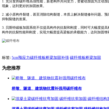
1.
充分发挥碳纤维高强性能，新老构件共同受力，变被动加固为主动加
现象，达到更好的加固效果。
2.
减小原构件裂缝，甚至消除结构裂缝，本质上解决裂缝修补问题。预
抑制裂缝的发展。
3.
贝斯特碳板加固系统不仅提高构件的抗裂和刚度，同时可大幅度提高
构件的抗裂性能和刚度，实现大幅度提高梁板的承载能力，达到加固增
标签:
5cm预应力碳纤维板桥梁加固补强
碳纤维板桥梁加固
为您推荐
桥墩、隧道、建筑物抗震补强用碳纤维布
混凝土梁碳纤维抗弯加固 碳纤维抗剪加固 碳纤维结构加