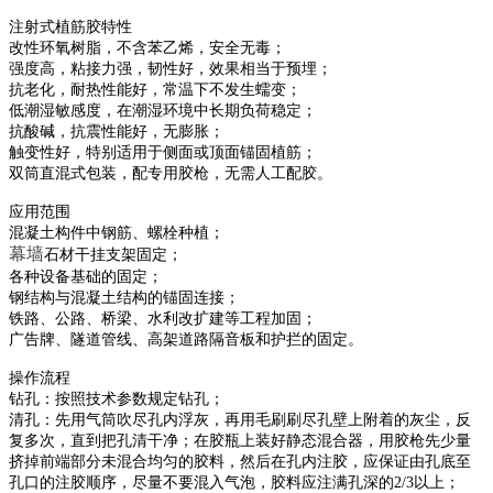
注射式植筋胶
特性
改性环氧树脂
，不含苯乙烯，安全无毒；
强度高，粘接力强，韧性好，效果相当于预埋；
抗老化，耐热性能好，常温下不发生蠕变；
低潮湿敏感度，在潮湿环境中长期负荷稳定；
抗酸碱，抗震性能好，无膨胀；
触变性好，特别适用于侧面或顶面锚固植筋；
双筒直混式包装，配专用
胶枪
，无需人工配胶。
应用范围
混凝土构件中
钢筋
、
螺栓
种植；
幕墙
石材干挂支架固定；
各种设备基础的固定；
钢结构
与混凝土结构的锚固连接；
铁路、公路、桥梁、水利改扩建等工程加固；
广告牌
、隧道管线、高架道路
隔音板
和护拦的固定。
操作流程
钻孔：按照技术参数规定钻孔；
清孔：先用气筒吹尽孔内浮灰，再用
毛刷
刷尽孔壁上附着的灰尘，反
复多次，直到把孔清干净；在胶瓶上装好静态
混合器
，用胶枪先少量
挤掉前端部分未混合均匀的胶料，然后在孔内注胶，应保证由孔底至
孔口的注胶顺序，尽量不要混入气泡，胶料应注满孔深的
2/3以上；