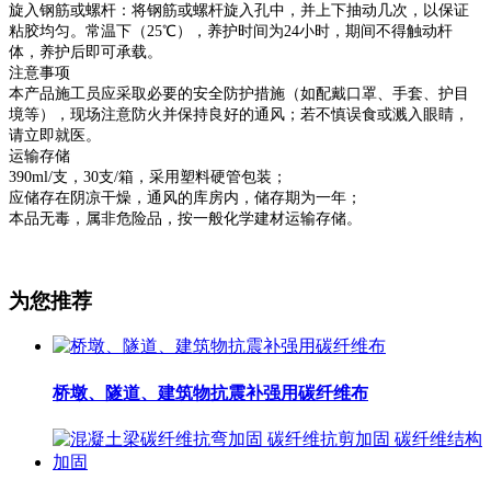
旋入钢筋或
螺杆
：将钢筋或螺杆旋入孔中，并上下抽动几次，以保证
粘胶均匀。常温下（
25℃），养护时间为24小时，期间不得触动杆
体，养护后即可承载。
注意事项
本产品施工员应采取必要的安全防护措施（如配戴
口罩
、手套、护目
境等），现场注意防火并保持良好的通风；若不慎误食或溅入眼睛，
请立即就医。
运输存储
3
9
0ml/支，30支/箱，采用塑料硬管包装；
应储存在阴凉干燥，通风的库房内，储存期为一年；
本品无毒，属非危险品，按一般化学建材运输存储。
为您推荐
桥墩、隧道、建筑物抗震补强用碳纤维布