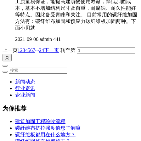
工质量易保证，能提高建筑物使用寿命，降低加固成
本，基本不增加结构尺寸及自重，耐腐蚀、耐久性能好
等特点。因此备受青睐和关注。 目前常用的碳纤维加固
方法有：碳纤维布加固和预应力碳纤维板加固两种。下
面小贝就
2021-09-06
admin
441
...
上一页
1
2
3
4
5
6
7
24
下一页
转至第
新闻动态
行业资讯
企业新闻
为你推荐
建筑加固工程验收流程
碳纤维布抗拉强度值您了解嘛
碳纤维板都用在什么地方？