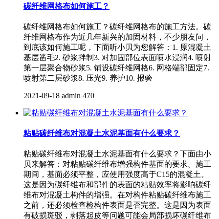
碳纤维网格布如何施工？
碳纤维网格布如何施工？碳纤维网格布的施工方法。碳
纤维网格布作为近几年新兴的加固材料，不少朋友问，
到底该如何施工呢，下面听小贝为您解答：1. 原混凝土
基层凿毛2. 砂浆拌制3. 对加固部位表面喷水浸润4. 喷射
第一层聚合物砂浆5. 铺设碳纤维网格6. 网格端部固定7.
喷射第二层砂浆8. 压光9. 养护10. 报验
2021-09-18
admin
470
粘贴碳纤维布对混凝土水泥基面有什么要求？
粘贴碳纤维布对混凝土水泥基面有什么要求？下面由小
贝来解答：对粘贴碳纤维布增强构件基面的要求。施工
期间，基面必须平整，应使用强度高于C15的混凝土。
这是因为碳纤维布和部件的表面的粘贴效率将影响碳纤
维布对混凝土构件的增强。在对构件粘贴碳纤维布施工
之前，还必须检查检构件表面是否完整。这是因为表面
有破损斑驳，剥落起皮等问题可能会局部损坏碳纤维布