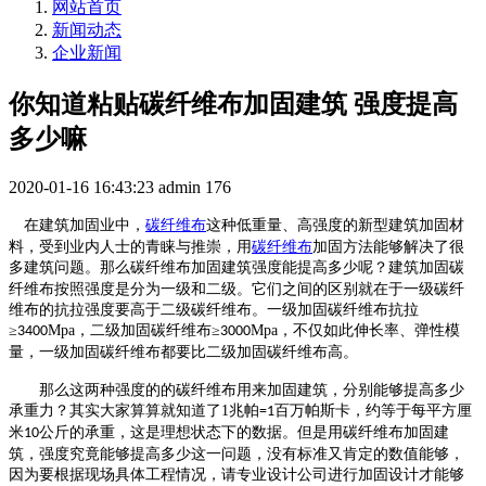
网站首页
新闻动态
企业新闻
你知道粘贴碳纤维布加固建筑 强度提高
多少嘛
2020-01-16 16:43:23
admin
176
在建筑加固业中，
碳纤维布
这种低重量、高强度的新型建筑加固材
料，受到业内人士的青睐与推崇，用
碳纤维布
加固方法能够解决了很
多建筑问题。
那么
碳纤维布加固建筑强度能提高多少
呢
？
建筑加固
碳
纤维布按照强度是分为一级和二级。它们之间的区别就在于一级碳纤
维布的抗拉强度要高于二级碳纤维布。一级加固碳纤维布抗拉
≥
Mpa
，二级加固碳纤维布
≥
Mpa
，不仅如此伸长率、弹性模
3400
3000
量，一级加固碳纤维布都要比二级加固碳纤维布高。
那么这两种强度的的碳纤维布用来加固建筑，分别能够提高多少
承重力？其实大家算算就知道了
1
兆帕
百万帕斯卡，约等于每平方厘
=1
米
公斤的承重
，
这是理想状态下的数据
。
但是
用碳纤维布加固建
10
筑，强度究竟能够提高多少这一问题，没有
标准
又肯定的数值能够，
因为要根据现场具体
工程
情况，
请专业设计公司进行加固设计
才能够