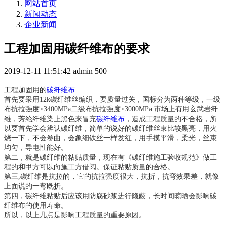
网站首页
新闻动态
企业新闻
工程加固用碳纤维布的要求
2019-12-11 11:51:42
admin
500
工程加固用的
碳纤维布
首先要采用
12k碳纤维丝编织，
要质量过关，
国标分为两种等级，一级
布抗拉强度
≥3400MPa二级布抗拉强度≥3000MPa.市场上有
用玄武岩纤
维，芳纶纤维染上黑色来冒充
碳纤维布
，造成工程质量的不合格，所
以要首先学会辨认碳纤维，简单的说好的碳纤维丝束比较黑亮，用火
烧一下，不会卷曲，会象细铁丝一样发红，用手摸平滑，柔光，丝束
均匀，导电性能好。
第二，就是碳纤维的粘贴质量，现在有《碳纤维施工验收规范》做工
程的和甲方可以向施工方借阅。保证粘贴质量的合格。
第三
,碳纤维是抗拉的，它的抗拉强度很大，抗折，抗弯效果差，就像
上面说的一弯既折。
第四，碳纤维粘贴后应该用防腐砂浆进行隐蔽，长时间晾晒会影响碳
纤维布的使用寿命。
所以，以上几点是影响工程质量的重要原因。