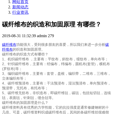
网站首页
新闻动态
行业资讯
碳纤维布的织造和加固原理 有哪些？
2019-08-31 11:32:39
admin
279
碳纤维布
功能强大，受到很多朋友的喜爱，所以我们来进一步分析
碳
纤维布
的织造和加固原理。
碳纤维布的织造方式有哪些？
1、机织碳纤维布 ，主要有：平纹布，斜纹布，缎纹布，单向布等；
2、针织碳纤维布，主要有：经编布，纬编布，圆机布(套管)，横机布
(罗纹布)等；
3、编织碳纤维布，主要有：套管，盘根，编织带，二维布，三维布，
立体编织布等；
4、碳纤维预浸布，主要有：干法预浸布，湿法预浸布，单向预浸布，
预浸带，无托布，有托布等；
5、碳纤维无纺布，非织造布，即碳纤维毡，碳毡，包括短切毡，连续
毡，表面毡，针刺毡，缝合毡等。
碳纤维布的加固原理是什么？
碳纤维资料具有优秀的力学性能，它的抗拉强度是通常修建钢材的十
几倍。可是，碳纤维资料织成碳纤维布后，其间的各碳纤维丝很难彻