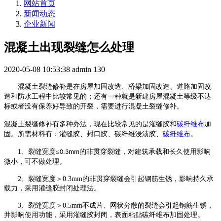
网站首页
新闻动态
企业新闻
混凝土出现裂缝怎么处理
2020-05-08 10:53:38
admin
130
混凝土裂缝修补是在房屋加固改造、桥梁加固改造、道路加固改
造
和
防水工程中比较常见的
；
还有一种就是新建房屋混凝土等级不达
标或者没有保养好导致的开裂，需要进行混凝土裂缝修补。
混凝土裂缝修补有多种办法，现在比较常见的是灌缝胶和
碳纤维布
加
固。所需材料有：灌缝胶、封口胶、碳纤维浸渍胶、
碳纤维布
。
1、
裂缝宽度
≤
的非贯穿裂缝，对建筑承载和长久使用影响
0.3mm
微小，可不做处理。
2、
裂缝宽度＞
0.3mm
的非贯穿裂缝会引起钢筋生锈，影响持久承
载力，采用灌缝胶封闭处理法。
3、
裂缝宽度＞
0.5mm
不成片、网状分散的裂缝会引起钢筋生锈，
并影响使用功能，采用灌缝胶封闭，表面粘贴碳纤维布加固处理。