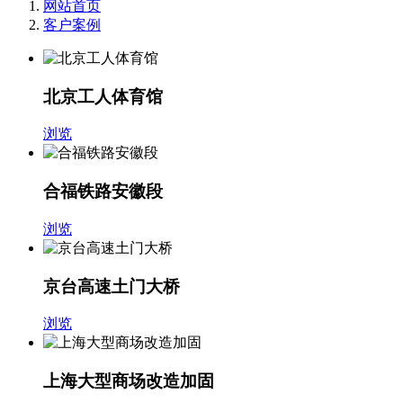
网站首页
客户案例
北京工人体育馆
浏览
合福铁路安徽段
浏览
京台高速土门大桥
浏览
上海大型商场改造加固